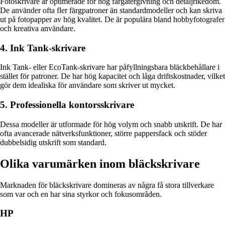
Fotoskrivare är optimerade för hög färgåtergivning och detaljrikedom.
De använder ofta fler färgpatroner än standardmodeller och kan skriva
ut på fotopapper av hög kvalitet. De är populära bland hobbyfotografer
och kreativa användare.
4. Ink Tank-skrivare
Ink Tank- eller EcoTank-skrivare har påfyllningsbara bläckbehållare i
stället för patroner. De har hög kapacitet och låga driftskostnader, vilket
gör dem idealiska för användare som skriver ut mycket.
5. Professionella kontorsskrivare
Dessa modeller är utformade för hög volym och snabb utskrift. De har
ofta avancerade nätverksfunktioner, större pappersfack och stöder
dubbelsidig utskrift som standard.
Olika varumärken inom bläckskrivare
Marknaden för bläckskrivare domineras av några få stora tillverkare
som var och en har sina styrkor och fokusområden.
HP