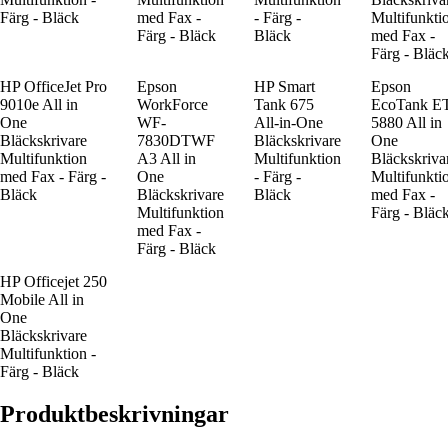
Färg - Bläck
med Fax -
- Färg -
Multifunkti
Färg - Bläck
Bläck
med Fax -
Färg - Bläc
HP OfficeJet Pro
Epson
HP Smart
Epson
9010e All in
WorkForce
Tank 675
EcoTank E
One
WF-
All-in-One
5880 All in
Bläckskrivare
7830DTWF
Bläckskrivare
One
Multifunktion
A3 All in
Multifunktion
Bläckskriva
med Fax - Färg -
One
- Färg -
Multifunkti
Bläck
Bläckskrivare
Bläck
med Fax -
Multifunktion
Färg - Bläc
med Fax -
Färg - Bläck
HP Officejet 250
Mobile All in
One
Bläckskrivare
Multifunktion -
Färg - Bläck
Produktbeskrivningar