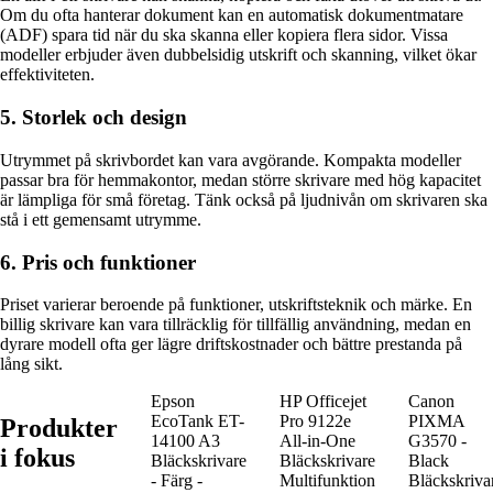
Om du ofta hanterar dokument kan en automatisk dokumentmatare
(ADF) spara tid när du ska skanna eller kopiera flera sidor. Vissa
modeller erbjuder även dubbelsidig utskrift och skanning, vilket ökar
effektiviteten.
5. Storlek och design
Utrymmet på skrivbordet kan vara avgörande. Kompakta modeller
passar bra för hemmakontor, medan större skrivare med hög kapacitet
är lämpliga för små företag. Tänk också på ljudnivån om skrivaren ska
stå i ett gemensamt utrymme.
6. Pris och funktioner
Priset varierar beroende på funktioner, utskriftsteknik och märke. En
billig skrivare kan vara tillräcklig för tillfällig användning, medan en
dyrare modell ofta ger lägre driftskostnader och bättre prestanda på
lång sikt.
Epson
HP Officejet
Canon
EcoTank ET-
Pro 9122e
PIXMA
Produkter
14100 A3
All-in-One
G3570 -
i fokus
Bläckskrivare
Bläckskrivare
Black
- Färg -
Multifunktion
Bläckskriva