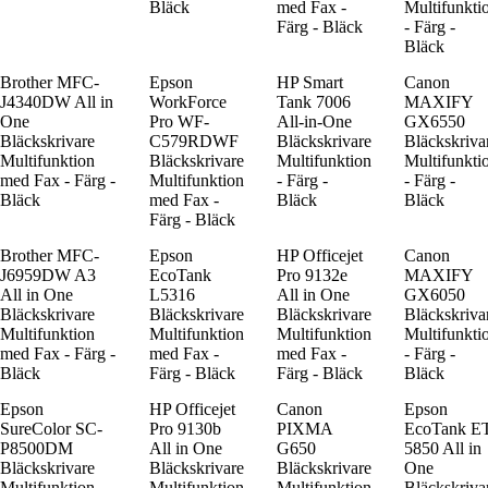
Bläck
med Fax -
Multifunkti
Färg - Bläck
- Färg -
Bläck
Brother MFC-
Epson
HP Smart
Canon
J4340DW All in
WorkForce
Tank 7006
MAXIFY
One
Pro WF-
All-in-One
GX6550
Bläckskrivare
C579RDWF
Bläckskrivare
Bläckskriva
Multifunktion
Bläckskrivare
Multifunktion
Multifunkti
med Fax - Färg -
Multifunktion
- Färg -
- Färg -
Bläck
med Fax -
Bläck
Bläck
Färg - Bläck
Brother MFC-
Epson
HP Officejet
Canon
J6959DW A3
EcoTank
Pro 9132e
MAXIFY
All in One
L5316
All in One
GX6050
Bläckskrivare
Bläckskrivare
Bläckskrivare
Bläckskriva
Multifunktion
Multifunktion
Multifunktion
Multifunkti
med Fax - Färg -
med Fax -
med Fax -
- Färg -
Bläck
Färg - Bläck
Färg - Bläck
Bläck
Epson
HP Officejet
Canon
Epson
SureColor SC-
Pro 9130b
PIXMA
EcoTank E
P8500DM
All in One
G650
5850 All in
Bläckskrivare
Bläckskrivare
Bläckskrivare
One
Multifunktion -
Multifunktion
Multifunktion
Bläckskriva