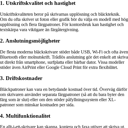
1. Utskriftskvalitet och hastighet
Utskriftskvaliteten beror på skrivarnas upplösning och bläckteknik.
Om du ofta skriver ut foton eller grafik bör du välja en modell med hög
upplösning och flera färgpatroner. För kontorsbruk kan hastighet och
textskärpa vara viktigare än färgåtergivning.
2. Anslutningsmöjligheter
De flesta moderna bläckskrivare stöder både USB, Wi-Fi och ofta även
Bluetooth eller molnutskrift. Trådlös anslutning gör det enkelt att skriva
ut direkt från smartphone, surfplatta eller bärbar dator. Vissa modeller
stöder även AirPrint eller Google Cloud Print för extra flexibilitet.
3. Driftskostnader
Bläckpatroner kan vara en betydande kostnad över tid. Överväg därför
om skrivaren använder separata färgpatroner (så att du bara byter den
färg som är slut) eller om den stöder påfyllningssystem eller XL-
patroner som minskar kostnaden per sida.
4. Multifunktionalitet
En allt-i-ett-skrivare kan skanna, kopiera och faxa utöver att skriva ut.