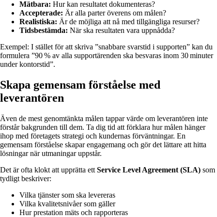
Mätbara:
Hur kan resultatet dokumenteras?
Accepterade:
Är alla parter överens om målen?
Realistiska:
Är de möjliga att nå med tillgängliga resurser?
Tidsbestämda:
När ska resultaten vara uppnådda?
Exempel: I stället för att skriva ”snabbare svarstid i supporten” kan du
formulera ”90 % av alla supportärenden ska besvaras inom 30 minuter
under kontorstid”.
Skapa gemensam förståelse med
leverantören
Även de mest genomtänkta målen tappar värde om leverantören inte
förstår bakgrunden till dem. Ta dig tid att förklara hur målen hänger
ihop med företagets strategi och kundernas förväntningar. En
gemensam förståelse skapar engagemang och gör det lättare att hitta
lösningar när utmaningar uppstår.
Det är ofta klokt att upprätta ett
Service Level Agreement (SLA)
som
tydligt beskriver:
Vilka tjänster som ska levereras
Vilka kvalitetsnivåer som gäller
Hur prestation mäts och rapporteras