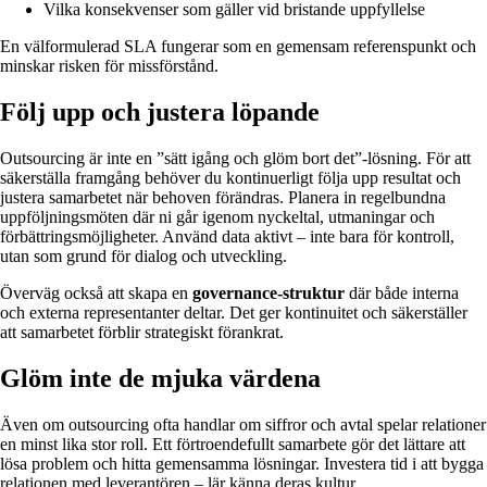
Vilka konsekvenser som gäller vid bristande uppfyllelse
En välformulerad SLA fungerar som en gemensam referenspunkt och
minskar risken för missförstånd.
Följ upp och justera löpande
Outsourcing är inte en ”sätt igång och glöm bort det”-lösning. För att
säkerställa framgång behöver du kontinuerligt följa upp resultat och
justera samarbetet när behoven förändras. Planera in regelbundna
uppföljningsmöten där ni går igenom nyckeltal, utmaningar och
förbättringsmöjligheter. Använd data aktivt – inte bara för kontroll,
utan som grund för dialog och utveckling.
Överväg också att skapa en
governance-struktur
där både interna
och externa representanter deltar. Det ger kontinuitet och säkerställer
att samarbetet förblir strategiskt förankrat.
Glöm inte de mjuka värdena
Även om outsourcing ofta handlar om siffror och avtal spelar relationer
en minst lika stor roll. Ett förtroendefullt samarbete gör det lättare att
lösa problem och hitta gemensamma lösningar. Investera tid i att bygga
relationen med leverantören – lär känna deras kultur,