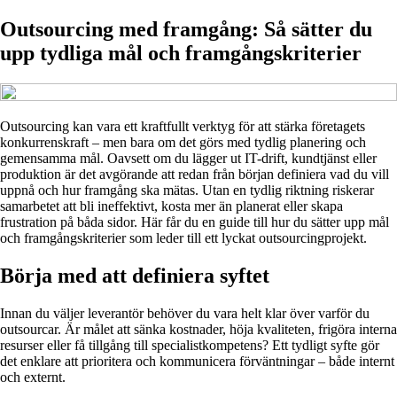
Outsourcing med framgång: Så sätter du
upp tydliga mål och framgångskriterier
Outsourcing kan vara ett kraftfullt verktyg för att stärka företagets
konkurrenskraft – men bara om det görs med tydlig planering och
gemensamma mål. Oavsett om du lägger ut IT-drift, kundtjänst eller
produktion är det avgörande att redan från början definiera vad du vill
uppnå och hur framgång ska mätas. Utan en tydlig riktning riskerar
samarbetet att bli ineffektivt, kosta mer än planerat eller skapa
frustration på båda sidor. Här får du en guide till hur du sätter upp mål
och framgångskriterier som leder till ett lyckat outsourcingprojekt.
Börja med att definiera syftet
Innan du väljer leverantör behöver du vara helt klar över varför du
outsourcar. Är målet att sänka kostnader, höja kvaliteten, frigöra interna
resurser eller få tillgång till specialistkompetens? Ett tydligt syfte gör
det enklare att prioritera och kommunicera förväntningar – både internt
och externt.