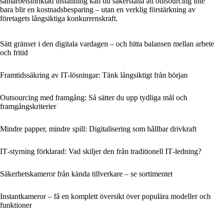
samarbetsinriktad inställning kan du säkerställa att outsourcing inte
bara blir en kostnadsbesparing – utan en verklig förstärkning av
företagets långsiktiga konkurrenskraft.
Sätt gränser i den digitala vardagen – och hitta balansen mellan arbete
och fritid
Framtidssäkring av IT-lösningar: Tänk långsiktigt från början
Outsourcing med framgång: Så sätter du upp tydliga mål och
framgångskriterier
Mindre papper, mindre spill: Digitalisering som hållbar drivkraft
IT‑styrning förklarad: Vad skiljer den från traditionell IT‑ledning?
Säkerhetskameror från kända tillverkare – se sortimentet
Instantkameror – få en komplett översikt över populära modeller och
funktioner