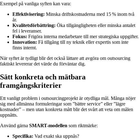
Exempel på vanliga syften kan vara:
Effektivisering:
Minska driftskostnaderna med 15 % inom två
år.
Kvalitetsförbättring:
Öka tillgängligheten eller minska antalet
fel i leveranser.
Fokus:
Frigöra interna medarbetare till mer strategiska uppgifter.
Innovation:
Få tillgång till ny teknik eller expertis som inte
finns internt.
När syftet är tydligt blir det också lättare att avgöra om outsourcing
faktiskt levererar det värde du förväntar dig.
Sätt konkreta och mätbara
framgångskriterier
Ett vanligt problem i outsourcingprojekt är otydliga mål. Många nöjer
sig med allmänna formuleringar som ”bättre service” eller ”lägre
kostnader” – men utan konkreta mått blir det svårt att veta om målen
uppnåtts.
Använd gärna
SMART-modellen
som riktmärke:
Specifika:
Vad exakt ska uppnås?