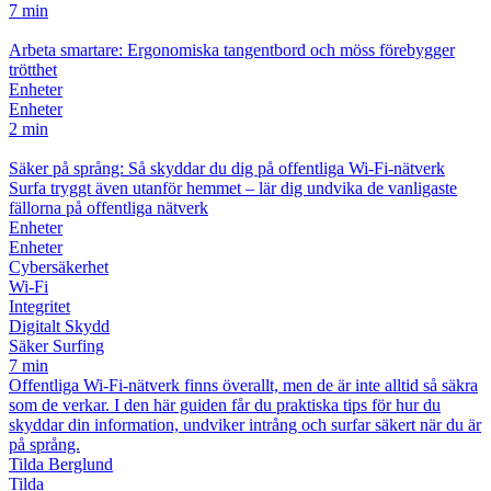
7 min
Arbeta smartare: Ergonomiska tangentbord och möss förebygger
trötthet
Enheter
Enheter
2 min
Säker på språng: Så skyddar du dig på offentliga Wi-Fi-nätverk
Surfa tryggt även utanför hemmet – lär dig undvika de vanligaste
fällorna på offentliga nätverk
Enheter
Enheter
Cybersäkerhet
Wi-Fi
Integritet
Digitalt Skydd
Säker Surfing
7 min
Offentliga Wi-Fi-nätverk finns överallt, men de är inte alltid så säkra
som de verkar. I den här guiden får du praktiska tips för hur du
skyddar din information, undviker intrång och surfar säkert när du är
på språng.
Tilda Berglund
Tilda