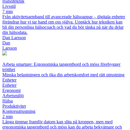
Hälsoteknik
Livsstil
7 min
Från aktivitetsarmband till avancerade hälsoappar – digitala enheter
förändrar hur vi tar hand om oss själva. Upptäck hur tekniken kan
bli din personliga hälsocoach och vad du bör tänka på när du delar
din hälsodata.
Dan Larsson
Dan
Larsson
Arbeta smartare: Ergonomiska tangentbord och möss förebygger
trötthet
Minska belastningen och öka din arbetskomfort med rätt utrustning
Enheter
Enheter
Ergonomi
Arbetsmiljö
Hälsa
Produktivitet
Kontorsutrustning
2 min
Långa timmar framför datorn kan slita på kroppen, men med
ergonomiska tangentbord och möss kan du arbeta bekvämare och