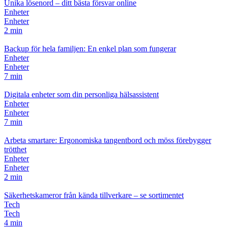
Unika lösenord – ditt bästa försvar online
Enheter
Enheter
2 min
Backup för hela familjen: En enkel plan som fungerar
Enheter
Enheter
7 min
Digitala enheter som din personliga hälsassistent
Enheter
Enheter
7 min
Arbeta smartare: Ergonomiska tangentbord och möss förebygger
trötthet
Enheter
Enheter
2 min
Säkerhetskameror från kända tillverkare – se sortimentet
Tech
Tech
4 min