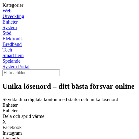
Kategorier
Web
Utveckling
Enheter
System
Stöd
Elektronik
Bredband
Tech
Smart hem
Spelande
System Portal
Unika lösenord – ditt bästa försvar online
Skydda dina digitala konton med starka och unika lösenord
Enheter
Enheter
Dela och sprid värme
X
Facebook
Instagram
LinkedIn