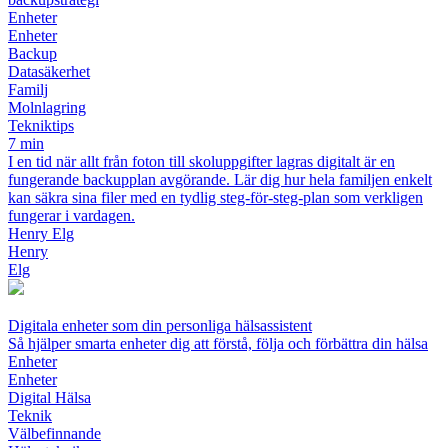
Enheter
Enheter
Backup
Datasäkerhet
Familj
Molnlagring
Tekniktips
7 min
I en tid när allt från foton till skoluppgifter lagras digitalt är en
fungerande backupplan avgörande. Lär dig hur hela familjen enkelt
kan säkra sina filer med en tydlig steg-för-steg-plan som verkligen
fungerar i vardagen.
Henry Elg
Henry
Elg
Digitala enheter som din personliga hälsassistent
Så hjälper smarta enheter dig att förstå, följa och förbättra din hälsa
Enheter
Enheter
Digital Hälsa
Teknik
Välbefinnande