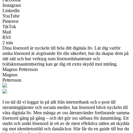
Instagram
LinkedIn
YouTube
Pinterest
TikTok
Mail
RSS
2 min
Dina lösenord är nyckeln till hela ditt digitala liv. Lär dig varför
unika lösenord är avgörande för din säkerhet, hur du skapar dem på
rätt sätt och hur verktyg som lösenordshanterare och
tvåfaktorsautentisering kan ge dig ett extra skydd mot intrång.
Magnus Pettersson
Magnus
Pettersson
I en tid då vi loggar in på allt från internetbank och e-post till
streamingtjänster och sociala medier, har lösenord blivit nyckeln till
våra digitala liv. Men många av oss återanvänder fortfarande samma
lösenord gång på gång – och det gör oss sårbara för dataintrång. Ett
starkt och unikt lösenord är ett av de mest effektiva sätten att skydda
sig mot identitetsstöld och dataläckor. Här får du en guide till hur du