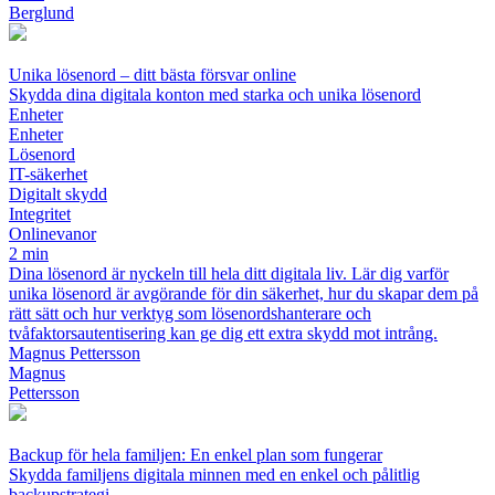
Berglund
Unika lösenord – ditt bästa försvar online
Skydda dina digitala konton med starka och unika lösenord
Enheter
Enheter
Lösenord
IT-säkerhet
Digitalt skydd
Integritet
Onlinevanor
2 min
Dina lösenord är nyckeln till hela ditt digitala liv. Lär dig varför
unika lösenord är avgörande för din säkerhet, hur du skapar dem på
rätt sätt och hur verktyg som lösenordshanterare och
tvåfaktorsautentisering kan ge dig ett extra skydd mot intrång.
Magnus Pettersson
Magnus
Pettersson
Backup för hela familjen: En enkel plan som fungerar
Skydda familjens digitala minnen med en enkel och pålitlig
backupstrategi