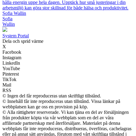
hålla energin uppe hela dagen. Upptäck hur små justeringar i din
arbetsmiljö kan göra stor skillnad för både hälsa och produktivitet.
Sofia Wallin
Sofia
Wallin
System Portal
Dela och sprid värme
X
Facebook
Instagram
LinkedIn
YouTube
Pinterest
TikTok
Mail
RSS
© Ingen del får reproduceras utan skriftligt tillstånd.
© Innehåll får inte reproduceras utan tillstånd. Vissa länkar på
webbplatsen kan ge oss en provision på köp.
© Alla rättigheter reserverade. Vi kan tjäna en del av försäljningen
från produkter köpta via vår webbplats som en del av våra
affilierade partnerskap med återförsäljare. Materialet på denna
webbplats får inte reproduceras, distribueras, överföras, cachelagras
eller på annat sätt användas, förutom med vårt skriftliga tillstånd i