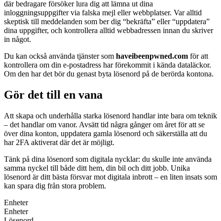
där bedragare försöker lura dig att lämna ut dina
inloggningsuppgifter via falska mejl eller webbplatser. Var alltid
skeptisk till meddelanden som ber dig “bekräfta” eller “uppdatera”
dina uppgifter, och kontrollera alltid webbadressen innan du skriver
in något.
Du kan också använda tjänster som
haveibeenpwned.com
för att
kontrollera om din e-postadress har förekommit i kända dataläckor.
Om den har det bör du genast byta lösenord på de berörda kontona.
Gör det till en vana
Att skapa och underhålla starka lösenord handlar inte bara om teknik
– det handlar om vanor. Avsätt tid några gånger om året för att se
över dina konton, uppdatera gamla lösenord och säkerställa att du
har 2FA aktiverat där det är möjligt.
Tänk på dina lösenord som digitala nycklar: du skulle inte använda
samma nyckel till både ditt hem, din bil och ditt jobb. Unika
lösenord är ditt bästa försvar mot digitala inbrott – en liten insats som
kan spara dig från stora problem.
Enheter
Enheter
Lösenord