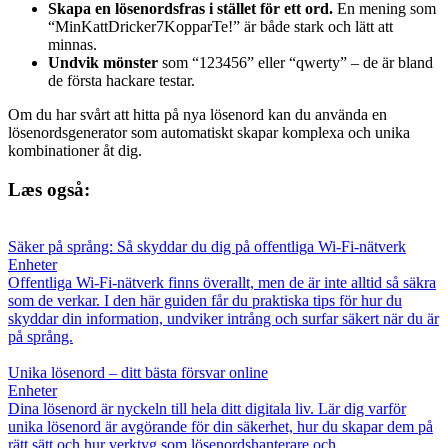
Skapa en lösenordsfras i stället för ett ord.
En mening som
“MinKattDricker7KopparTe!” är både stark och lätt att
minnas.
Undvik mönster
som “123456” eller “qwerty” – de är bland
de första hackare testar.
Om du har svårt att hitta på nya lösenord kan du använda en
lösenordsgenerator som automatiskt skapar komplexa och unika
kombinationer åt dig.
Læs også:
Säker på språng: Så skyddar du dig på offentliga Wi-Fi-nätverk
Enheter
Offentliga Wi-Fi-nätverk finns överallt, men de är inte alltid så säkra
som de verkar. I den här guiden får du praktiska tips för hur du
skyddar din information, undviker intrång och surfar säkert när du är
på språng.
Unika lösenord – ditt bästa försvar online
Enheter
Dina lösenord är nyckeln till hela ditt digitala liv. Lär dig varför
unika lösenord är avgörande för din säkerhet, hur du skapar dem på
rätt sätt och hur verktyg som lösenordshanterare och