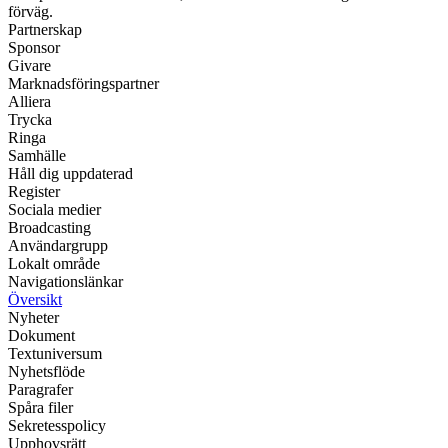
förväg.
Partnerskap
Sponsor
Givare
Marknadsföringspartner
Alliera
Trycka
Ringa
Samhälle
Håll dig uppdaterad
Register
Sociala medier
Broadcasting
Användargrupp
Lokalt område
Navigationslänkar
Översikt
Nyheter
Dokument
Textuniversum
Nyhetsflöde
Paragrafer
Spåra filer
Sekretesspolicy
Upphovsrätt