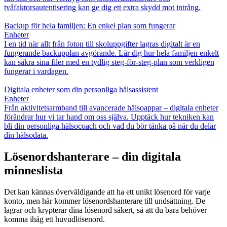
tvåfaktorsautentisering kan ge dig ett extra skydd mot intrång.
Backup för hela familjen: En enkel plan som fungerar
Enheter
I en tid när allt från foton till skoluppgifter lagras digitalt är en
fungerande backupplan avgörande. Lär dig hur hela familjen enkelt
kan säkra sina filer med en tydlig steg-för-steg-plan som verkligen
fungerar i vardagen.
Digitala enheter som din personliga hälsassistent
Enheter
Från aktivitetsarmband till avancerade hälsoappar – digitala enheter
förändrar hur vi tar hand om oss själva. Upptäck hur tekniken kan
bli din personliga hälsocoach och vad du bör tänka på när du delar
din hälsodata.
Lösenordshanterare – din digitala
minneslista
Det kan kännas överväldigande att ha ett unikt lösenord för varje
konto, men här kommer lösenordshanterare till undsättning. De
lagrar och krypterar dina lösenord säkert, så att du bara behöver
komma ihåg ett huvudlösenord.