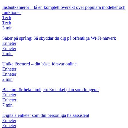
Instantkameror – få en komplett översikt över populära modeller och
funktioner
Tech
Tech
3 min
Säker på språng: Så skyddar du dig på offentliga Wi-Fi-nätverk
Enheter
Enheter
7 min
Unika lösenord – ditt bästa försvar online
Enheter
Enheter
2 min
Backup för hela familjen: En enkel plan som fungerar
Enheter
Enheter
7 min
Digitala enheter som din personliga hälsassistent
Enheter
Enheter