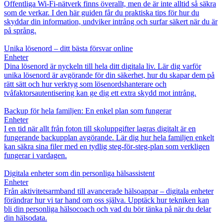
Offentliga Wi-Fi-nätverk finns överallt, men de är inte alltid så säkra
som de verkar. I den här guiden får du praktiska tips för hur du
skyddar din information, undviker intrång och surfar säkert när du är
på språng.
Unika lösenord – ditt bästa försvar online
Enheter
Dina lösenord är nyckeln till hela ditt digitala liv. Lär dig varför
unika lösenord är avgörande för din säkerhet, hur du skapar dem på
rätt sätt och hur verktyg som lösenordshanterare och
tvåfaktorsautentisering kan ge dig ett extra skydd mot intrång.
Backup för hela familjen: En enkel plan som fungerar
Enheter
I en tid när allt från foton till skoluppgifter lagras digitalt är en
fungerande backupplan avgörande. Lär dig hur hela familjen enkelt
kan säkra sina filer med en tydlig steg-för-steg-plan som verkligen
fungerar i vardagen.
Digitala enheter som din personliga hälsassistent
Enheter
Från aktivitetsarmband till avancerade hälsoappar – digitala enheter
förändrar hur vi tar hand om oss själva. Upptäck hur tekniken kan
bli din personliga hälsocoach och vad du bör tänka på när du delar
din hälsodata.