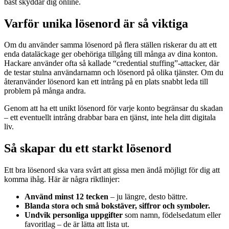
bäst skyddar dig online.
Varför unika lösenord är så viktiga
Om du använder samma lösenord på flera ställen riskerar du att ett
enda dataläckage ger obehöriga tillgång till många av dina konton.
Hackare använder ofta så kallade “credential stuffing”-attacker, där
de testar stulna användarnamn och lösenord på olika tjänster. Om du
återanvänder lösenord kan ett intrång på en plats snabbt leda till
problem på många andra.
Genom att ha ett unikt lösenord för varje konto begränsar du skadan
– ett eventuellt intrång drabbar bara en tjänst, inte hela ditt digitala
liv.
Så skapar du ett starkt lösenord
Ett bra lösenord ska vara svårt att gissa men ändå möjligt för dig att
komma ihåg. Här är några riktlinjer:
Använd minst 12 tecken
– ju längre, desto bättre.
Blanda stora och små bokstäver, siffror och symboler.
Undvik personliga uppgifter
som namn, födelsedatum eller
favoritlag – de är lätta att lista ut.